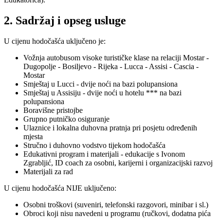
2. Sadržaj i opseg usluge
U cijenu hodočašća uključeno je:
Vožnja autobusom visoke turističke klase na relaciji Mostar -
Dugopolje - Bosiljevo - Rijeka - Lucca - Assisi - Cascia -
Mostar
Smještaj u Lucci - dvije noći na bazi polupansiona
Smještaj u Assisiju - dvije noći u hotelu *** na bazi
polupansiona
Boravišne pristojbe
Grupno putničko osiguranje
Ulaznice i lokalna duhovna pratnja pri posjetu određenih
mjesta
Stručno i duhovno vodstvo tijekom hodočašća
Edukativni program i materijali - edukacije s Ivonom
Zgrabljić, ID coach za osobni, karijerni i organizacijski razvoj
Materijali za rad
U cijenu hodočašća NIJE uključeno:
Osobni troškovi (suveniri, telefonski razgovori, minibar i sl.)
Obroci koji nisu navedeni u programu (ručkovi, dodatna pića