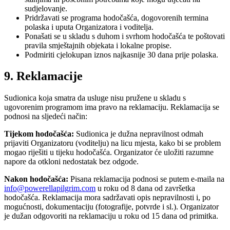
sudjelovanje.
Pridržavati se programa hodočašća, dogovorenih termina
polaska i uputa Organizatora i voditelja.
Ponašati se u skladu s duhom i svrhom hodočašća te poštovati
pravila smještajnih objekata i lokalne propise.
Podmiriti cjelokupan iznos najkasnije 30 dana prije polaska.
9. Reklamacije
Sudionica koja smatra da usluge nisu pružene u skladu s
ugovorenim programom ima pravo na reklamaciju. Reklamacija se
podnosi na sljedeći način:
Tijekom hodočašća:
Sudionica je dužna nepravilnost odmah
prijaviti Organizatoru (voditelju) na licu mjesta, kako bi se problem
mogao riješiti u tijeku hodočašća. Organizator će uložiti razumne
napore da otkloni nedostatak bez odgode.
Nakon hodočašća:
Pisana reklamacija podnosi se putem e-maila na
info@powerellapilgrim.com
u roku od 8 dana od završetka
hodočašća. Reklamacija mora sadržavati opis nepravilnosti i, po
mogućnosti, dokumentaciju (fotografije, potvrde i sl.). Organizator
je dužan odgovoriti na reklamaciju u roku od 15 dana od primitka.