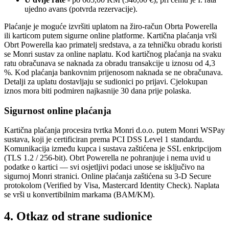
ujedno avans (potvrda rezervacije).
Plaćanje je moguće izvršiti uplatom na žiro-račun Obrta Powerella
ili karticom putem sigurne online platforme. Kartična plaćanja vrši
Obrt Powerella kao primatelj sredstava, a za tehničku obradu koristi
se Monri sustav za online naplatu. Kod kartičnog plaćanja na svaku
ratu obračunava se naknada za obradu transakcije u iznosu od 4,3
%. Kod plaćanja bankovnim prijenosom naknada se ne obračunava.
Detalji za uplatu dostavljaju se sudionici po prijavi. Cjelokupan
iznos mora biti podmiren najkasnije 30 dana prije polaska.
Sigurnost online plaćanja
Kartična plaćanja procesira tvrtka Monri d.o.o. putem Monri WSPay
sustava, koji je certificiran prema PCI DSS Level 1 standardu.
Komunikacija između kupca i sustava zaštićena je SSL enkripcijom
(TLS 1.2 / 256-bit). Obrt Powerella ne pohranjuje i nema uvid u
podatke o kartici — svi osjetljivi podaci unose se isključivo na
sigurnoj Monri stranici. Online plaćanja zaštićena su 3-D Secure
protokolom (Verified by Visa, Mastercard Identity Check). Naplata
se vrši u konvertibilnim markama (BAM/KM).
4. Otkaz od strane sudionice