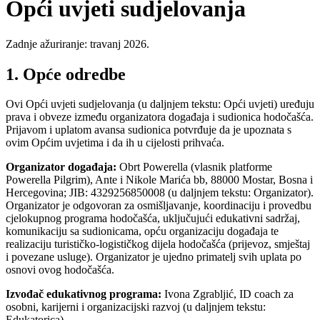
Opći uvjeti sudjelovanja
Zadnje ažuriranje: travanj 2026.
1. Opće odredbe
Ovi Opći uvjeti sudjelovanja (u daljnjem tekstu: Opći uvjeti) uređuju
prava i obveze između organizatora događaja i sudionica hodočašća.
Prijavom i uplatom avansa sudionica potvrđuje da je upoznata s
ovim Općim uvjetima i da ih u cijelosti prihvaća.
Organizator događaja:
Obrt Powerella (vlasnik platforme
Powerella Pilgrim), Ante i Nikole Marića bb, 88000 Mostar, Bosna i
Hercegovina; JIB: 4329256850008 (u daljnjem tekstu: Organizator).
Organizator je odgovoran za osmišljavanje, koordinaciju i provedbu
cjelokupnog programa hodočašća, uključujući edukativni sadržaj,
komunikaciju sa sudionicama, opću organizaciju događaja te
realizaciju turističko-logističkog dijela hodočašća (prijevoz, smještaj
i povezane usluge). Organizator je ujedno primatelj svih uplata po
osnovi ovog hodočašća.
Izvođač edukativnog programa:
Ivona Zgrabljić, ID coach za
osobni, karijerni i organizacijski razvoj (u daljnjem tekstu:
Edukatorica).