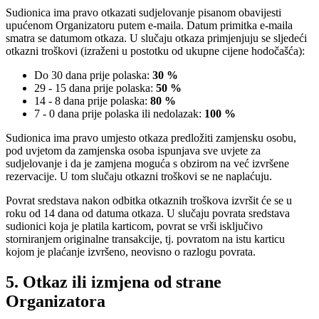
Sudionica ima pravo otkazati sudjelovanje pisanom obavijesti
upućenom Organizatoru putem e-maila. Datum primitka e-maila
smatra se datumom otkaza. U slučaju otkaza primjenjuju se sljedeći
otkazni troškovi (izraženi u postotku od ukupne cijene hodočašća):
Do 30 dana prije polaska:
30 %
29 - 15 dana prije polaska:
50 %
14 - 8 dana prije polaska:
80 %
7 - 0 dana prije polaska ili nedolazak:
100 %
Sudionica ima pravo umjesto otkaza predložiti zamjensku osobu,
pod uvjetom da zamjenska osoba ispunjava sve uvjete za
sudjelovanje i da je zamjena moguća s obzirom na već izvršene
rezervacije. U tom slučaju otkazni troškovi se ne naplaćuju.
Povrat sredstava nakon odbitka otkaznih troškova izvršit će se u
roku od 14 dana od datuma otkaza. U slučaju povrata sredstava
sudionici koja je platila karticom, povrat se vrši isključivo
storniranjem originalne transakcije, tj. povratom na istu karticu
kojom je plaćanje izvršeno, neovisno o razlogu povrata.
5. Otkaz ili izmjena od strane
Organizatora