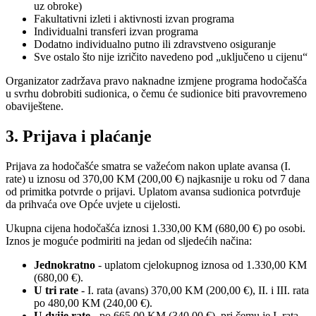
uz obroke)
Fakultativni izleti i aktivnosti izvan programa
Individualni transferi izvan programa
Dodatno individualno putno ili zdravstveno osiguranje
Sve ostalo što nije izričito navedeno pod „uključeno u cijenu“
Organizator zadržava pravo naknadne izmjene programa hodočašća
u svrhu dobrobiti sudionica, o čemu će sudionice biti pravovremeno
obaviještene.
3. Prijava i plaćanje
Prijava za hodočašće smatra se važećom nakon uplate avansa (I.
rate) u iznosu od 370,00 KM (200,00 €) najkasnije u roku od 7 dana
od primitka potvrde o prijavi. Uplatom avansa sudionica potvrđuje
da prihvaća ove Opće uvjete u cijelosti.
Ukupna cijena hodočašća iznosi 1.330,00 KM (680,00 €) po osobi.
Iznos je moguće podmiriti na jedan od sljedećih načina:
Jednokratno
- uplatom cjelokupnog iznosa od 1.330,00 KM
(680,00 €).
U tri rate
- I. rata (avans) 370,00 KM (200,00 €), II. i III. rata
po 480,00 KM (240,00 €).
U dvije rate
- po 665,00 KM (340,00 €), pri čemu je I. rata