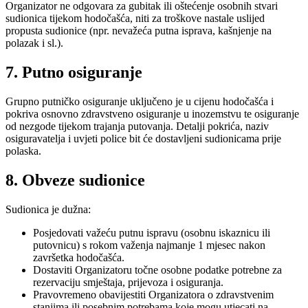
Organizator ne odgovara za gubitak ili oštećenje osobnih stvari
sudionica tijekom hodočašća, niti za troškove nastale uslijed
propusta sudionice (npr. nevažeća putna isprava, kašnjenje na
polazak i sl.).
7. Putno osiguranje
Grupno putničko osiguranje uključeno je u cijenu hodočašća i
pokriva osnovno zdravstveno osiguranje u inozemstvu te osiguranje
od nezgode tijekom trajanja putovanja. Detalji pokrića, naziv
osiguravatelja i uvjeti police bit će dostavljeni sudionicama prije
polaska.
8. Obveze sudionice
Sudionica je dužna:
Posjedovati važeću putnu ispravu (osobnu iskaznicu ili
putovnicu) s rokom važenja najmanje 1 mjesec nakon
završetka hodočašća.
Dostaviti Organizatoru točne osobne podatke potrebne za
rezervaciju smještaja, prijevoza i osiguranja.
Pravovremeno obavijestiti Organizatora o zdravstvenim
stanjima ili posebnim potrebama koje mogu utjecati na