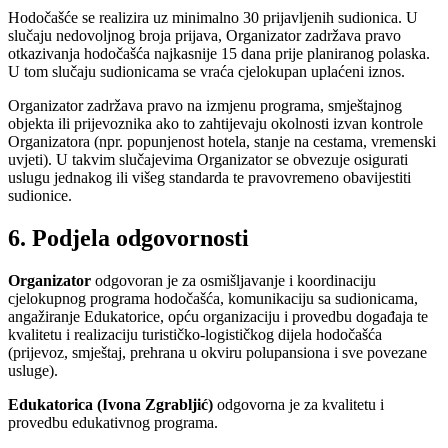
Hodočašće se realizira uz minimalno 30 prijavljenih sudionica. U
slučaju nedovoljnog broja prijava, Organizator zadržava pravo
otkazivanja hodočašća najkasnije 15 dana prije planiranog polaska.
U tom slučaju sudionicama se vraća cjelokupan uplaćeni iznos.
Organizator zadržava pravo na izmjenu programa, smještajnog
objekta ili prijevoznika ako to zahtijevaju okolnosti izvan kontrole
Organizatora (npr. popunjenost hotela, stanje na cestama, vremenski
uvjeti). U takvim slučajevima Organizator se obvezuje osigurati
uslugu jednakog ili višeg standarda te pravovremeno obavijestiti
sudionice.
6. Podjela odgovornosti
Organizator
odgovoran je za osmišljavanje i koordinaciju
cjelokupnog programa hodočašća, komunikaciju sa sudionicama,
angažiranje Edukatorice, opću organizaciju i provedbu događaja te
kvalitetu i realizaciju turističko-logističkog dijela hodočašća
(prijevoz, smještaj, prehrana u okviru polupansiona i sve povezane
usluge).
Edukatorica (Ivona Zgrabljić)
odgovorna je za kvalitetu i
provedbu edukativnog programa.