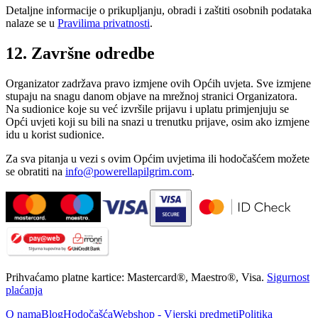
Detaljne informacije o prikupljanju, obradi i zaštiti osobnih podataka
nalaze se u
Pravilima privatnosti
.
12. Završne odredbe
Organizator zadržava pravo izmjene ovih Općih uvjeta. Sve izmjene
stupaju na snagu danom objave na mrežnoj stranici Organizatora.
Na sudionice koje su već izvršile prijavu i uplatu primjenjuju se
Opći uvjeti koji su bili na snazi u trenutku prijave, osim ako izmjene
idu u korist sudionice.
Za sva pitanja u vezi s ovim Općim uvjetima ili hodočašćem možete
se obratiti na
info@powerellapilgrim.com
.
Prihvaćamo platne kartice: Mastercard®, Maestro®, Visa.
Sigurnost
plaćanja
O nama
Blog
Hodočašća
Webshop - Vjerski predmeti
Politika