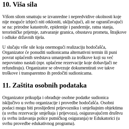
10. Viša sila
Višom silom smatraju se izvanredne i nepredvidive okolnosti koje
nije moguće izbjeći niti otkloniti, uključujući, ali ne ograničavajući
se na: prirodne katastrofe, epidemije i pandemije, ratna stanja,
terorističke prijetnje, zatvaranje granica, obustavu prometa, štrajkove
i odluke državnih tijela.
U slučaju više sile koja onemogući realizaciju hodočašća,
Organizator će ponuditi sudionicama alternativni termin ili puni
povrat uplaćenih sredstava umanjenih za troškove koji su već
nepovratno nastali (npr. uplaćene rezervacije koje dobavljači ne
refundiraju). Organizator se obvezuje dokumentirati sve takve
troškove i transparentno ih predočiti sudionicama.
11. Zaštita osobnih podataka
Organizator prikuplja i obrađuje osobne podatke sudionica
isključivo u svrhu organizacije i provedbe hodočašća. Osobni
podaci mogu biti proslijeđeni prijevozniku i smještajnim objektima
(u svrhu rezervacije smještaja i prijevoza), osiguravajućem društvu
(u svrhu izdavanja police putničkog osiguranja) te Edukatorici (u
svrhu provedbe edukativnog programa).